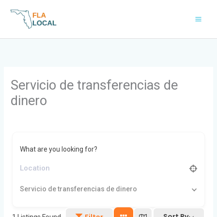
Skip
to
content
Servicio de transferencias de
dinero
What are you looking for?
Servicio de transferencias de dinero
Sort By
Filter
1
Listings Found